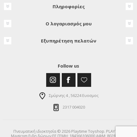
Πληροφορίες
Ο λογαριασμός μου
Εξυπηρέτηση πελατών
Follow us
Σμύρνης 4 , 56224 Ευοσμος
2317 004020
Πνευματική ιδιοκτησία © 2026 Playtime Toyshop. PLAYTIME
Magicom Ειδη δώρων ΕΕ ΓΕΜΗ: 184366106000 ΑΦΜ: 802872900