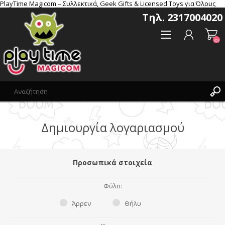
PlayTime Magicom – Συλλεκτικά, Geek Gifts & Licensed Toys για Όλους
Τηλ. 2317004020
(0)
Δημιoυργία λογαριασμού
Δημιoυργία λογαριασμού
Σύνδεση
Αγαπημένα
Προσωπικά στοιχεία
(0)
Φύλο:
Άρρεν
Θήλυ