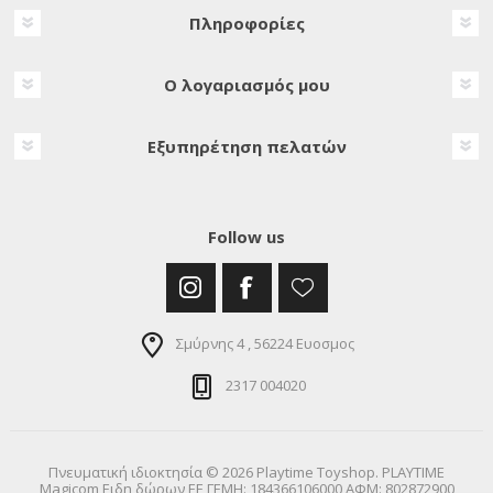
Πληροφορίες
Ο λογαριασμός μου
Εξυπηρέτηση πελατών
Follow us
Σμύρνης 4 , 56224 Ευοσμος
2317 004020
Πνευματική ιδιοκτησία © 2026 Playtime Toyshop. PLAYTIME
Magicom Ειδη δώρων ΕΕ ΓΕΜΗ: 184366106000 ΑΦΜ: 802872900