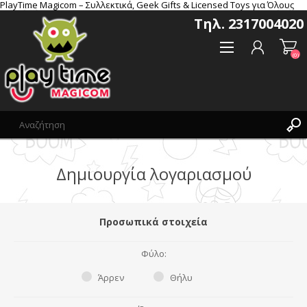
PlayTime Magicom – Συλλεκτικά, Geek Gifts & Licensed Toys για Όλους
Τηλ. 2317004020
(0)
Δημιoυργία λογαριασμού
Δημιoυργία λογαριασμού
Σύνδεση
Αγαπημένα
Προσωπικά στοιχεία
(0)
Φύλο:
Άρρεν
Θήλυ