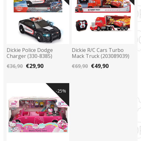
Dickie Police Dodge
Dickie R/C Cars Turbo
Charger (330-8385)
Mack Truck (203089039)
€29,90
€49,90
€36,90
€69,90
-25%