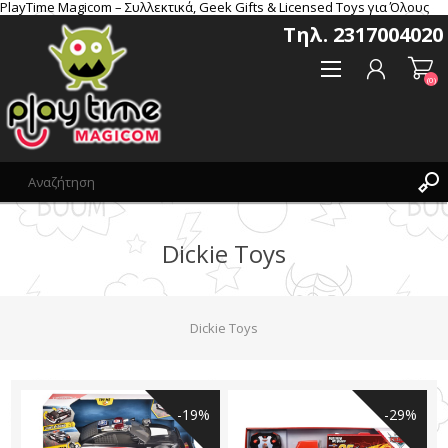
PlayTime Magicom – Συλλεκτικά, Geek Gifts & Licensed Toys για Όλους
Τηλ. 2317004020
(0)
Dickie Toys
Δημιoυργία λογαριασμού
Σύνδεση
Αγαπημένα
Dickie Toys
(0)
-19%
-29%