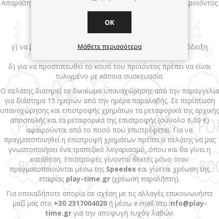
Απαραίτητη προϋπόθεση για την αλλαγή/επιστροφή του προϊόντος
είναι:
OK
α) να μην είναι χρησιμοποιημένο.
β) να μη φέρει εσωτερικές ή εξωτερικές φθορές
γ) να βρίσκεται στην αρχική του συσκευασία με την απόδειξη
Μάθετε περισσότερα
αγοράς του.
δ) για να προστατευθεί το κουτί του προϊόντος πρέπει να είναι
τυλιγμένο με κάποια συσκευασία.
Ο πελάτης διατηρεί το δικαίωμα υπαναχώρησης από την παραγγελία
για διάστημα 15 ημερών από την ημέρα παραλαβής. Σε περίπτωση
υπαναχώρησης και επιστροφής χρημάτων τα μεταφορικά της αρχικής
αποστολής και τα μεταφορικά της επιστροφής (σύνολο 6,00 €)
αφαιρούνται από το ποσό που επιστρέφεται. Για να
πραγματοποιηθεί η επιστροφή χρημάτων πρέπει ο πελάτης να μας
γνωστοποιήσει ένα τραπεζικό λογαριασμό, όπου και θα γίνει η
κατάθεση. Επιστροφές γίνονται δεκτές μόνο όταν
πραγματοποιούνται μέσω της
Speedex
και γίνεται χρέωση της
εταιρίας
play-time.gr
(χρέωση παραλήπτη).
Για οποιαδήποτε απορία σε σχέση με τις αλλαγές επικοινωνήστε
μαζί μας στο
+30 2317004020
ή μέσω e-mail στο i
nfo@play-
time.gr
για την αποφυγή τυχόν λαθών.