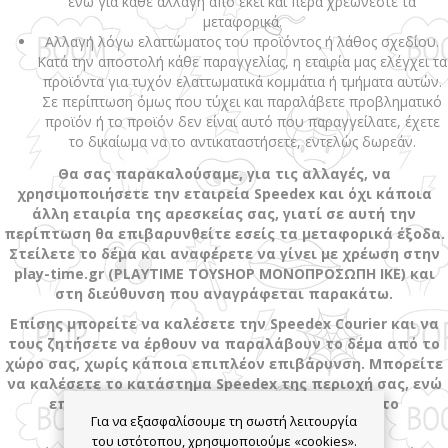
ενώ για κάθε αλλαγή από εκεί και πέρα χρεώνεστε τα
μεταφορικά.
Αλλαγή λόγω ελαττώματος του προϊόντος ή λάθος σχεδίου.
Κατά την αποστολή κάθε παραγγελίας, η εταιρία μας ελέγχει τα
προϊόντα για τυχόν ελαττωματικά κομμάτια ή τμήματα αυτών.
Σε περίπτωση όμως που τύχει και παραλάβετε προβληματικό
προϊόν ή το προϊόν δεν είναι αυτό που παραγγείλατε, έχετε
το δικαίωμα να το αντικαταστήσετε, εντελώς δωρεάν.
Θα σας παρακαλούσαμε, για τις αλλαγές, να
χρησιμοποιήσετε την εταιρεία Speedex και όχι κάποια
άλλη εταιρία της αρεσκείας σας, γιατί σε αυτή την
περίπτωση θα επιβαρυνθείτε εσείς τα μεταφορικά έξοδα.
Στείλετε το δέμα και αναφέρετε να γίνει με χρέωση στην
play-time.gr (PLAYTIME TOYSHOP ΜΟΝΟΠΡΟΣΩΠΗ ΙΚΕ) και
στη διεύθυνση που αναγράφεται παρακάτω.
Επίσης μπορείτε να καλέσετε την Speedex
Courier
και να
τους ζητήσετε να έρθουν να παραλάβουν το δέμα από το
χώρο σας, χωρίς κάποια επιπλέον επιβάρυνση. Μπορείτε
να καλέσετε το κατάστημα Speedex της περιοχή σας, ενώ
επιπρόσθετες πληροφορίες θα βρείτε και στο
Για να εξασφαλίσουμε τη σωστή λειτουργία
site
http://www.speedex.gr/
του ιστότοπου, χρησιμοποιούμε «cookies».