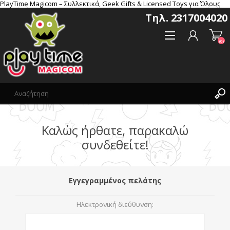
PlayTime Magicom – Συλλεκτικά, Geek Gifts & Licensed Toys για Όλους
Τηλ. 2317004020
(0)
Καλώς ήρθατε, παρακαλώ
Δημιoυργία λογαριασμού
συνδεθείτε!
Σύνδεση
Αγαπημένα
(0)
Εγγεγραμμένος πελάτης
Ηλεκτρονική διεύθυνση: