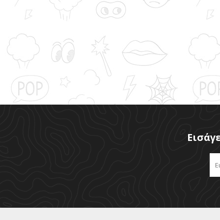
Εισάγε