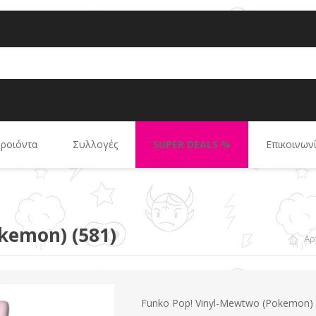
ροιόντα
Συλλογές
SUPER DEALS %
Επικοινων
RLD
BRO
Ravensburger
COLLECTIBLES & FIGURES
Trefl
MA
P
kemon) (581)
Αρ
Funko Pop! Vinyl-Mewtwo (Pokemon)