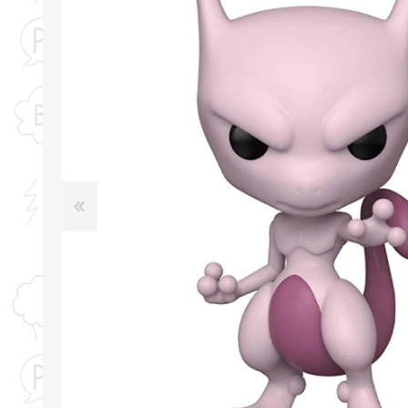
TACTIC
ΕΠΑ
Real Fu
BOARD GAMES
LEGO & 