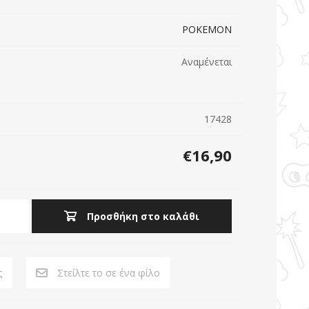
POKEMON
 Preziosi
Orchard toys
BANDAI
Αναμένεται
17428
€16,90
Προσθήκη στο καλάθι