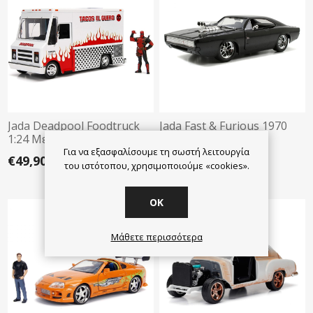
Jada Deadpool Foodtruck
Jada Fast & Furious 1970
1:24 Με Φιγούρα (322-
Dodge Charger 1:24
5000)
Για να εξασφαλίσουμε τη σωστή λειτουργία
€49,90
€39,90
του ιστότοπου, χρησιμοποιούμε «cookies».
OK
Μάθετε περισσότερα