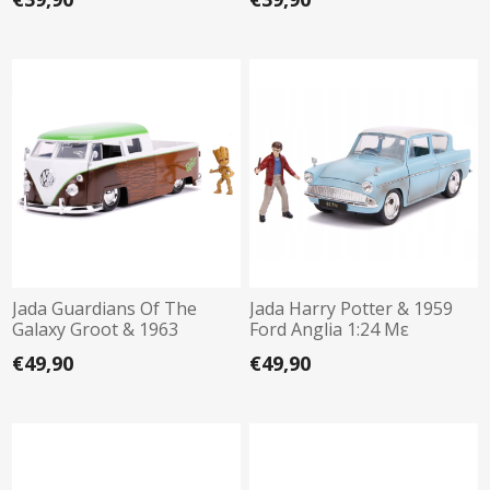
Jada Guardians Of The
Jada Harry Potter & 1959
Galaxy Groot & 1963
Ford Anglia 1:24 Με
Volkswagen Bus Pickup
Φιγούρα (318-5002)
€49,90
€49,90
(322-5013)