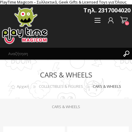
PlayTime Magicom – Συλλεκτικά, Geek Gifts & Licensed Toys για Όλους
Τηλ. 2317004020
(0)
CARS & WHEELS
Δημιoυργία λογαριασμού
Σύνδεση
Αρχική
COLLECTIBLES & FIGURES
CARS & WHEELS
Αγαπημένα
(0)
CARS & WHEELS